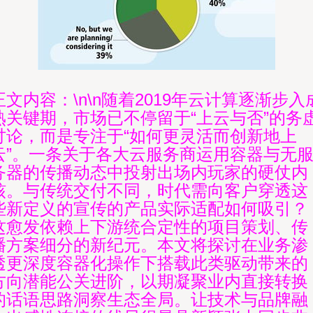
正文内容：\n\n随着2019年云计算逐渐步入
熟关键期，市场已不停留于“上云与否”的务
讨论，而是专注于“如何更灵活而创新地上
云”。一条关于各大云服务商运用容器与无
务器的传播动态中投射出场内玩家的硬仗内
核。与传统交付不同，时代需向客户穿透这
些新定义的宣传的产品实际适配如何吸引？
这愈发依赖上下游统合定性的项目策划、传
播方案细分的新纪元。本文将探讨在业务渗
透更深度容器化操作下搭载此类驱动带来的
方向潜能公关进阶，以期凝聚业内直接转换
的话语思路洞察生态全局。让技术与品牌融