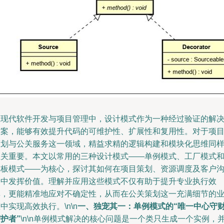
在现代软件开发与项目管理中，设计模式作为一种经过验证的解
方案，能够有效提升代码的可维护性、扩展性和复用性。对于项
策划与公关服务这一领域，精益求精的逻辑构建和模块化思维同
至关重要。本文以常用的三种设计模式——单例模式、工厂模式
模板模式——为核心，探讨其如何在项目策划、资源调度及客户
通中发挥价值。理解并应用这些模式不仅有助于提升专业执行效
率，更能精准地应对不确定性，从而在公关策划这一充满细节的
中实现高效执行。\n\n
一、独宠其一：单例模式的“唯一中心守
护者”
\n\n单例模式解决的核心问题是一个类只生成一个实例，